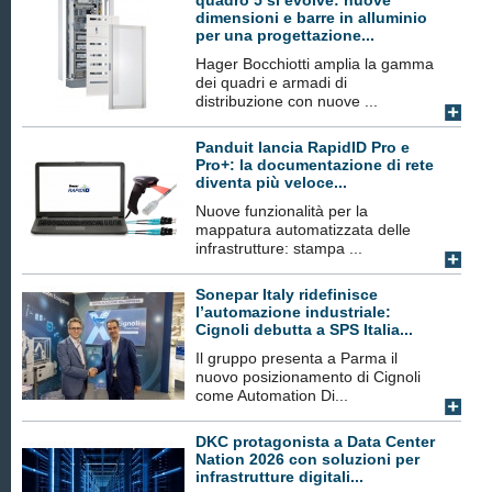
quadro 5 si evolve: nuove
dimensioni e barre in alluminio
per una progettazione...
Hager Bocchiotti amplia la gamma
dei quadri e armadi di
distribuzione con nuove ...
Panduit lancia RapidID Pro e
Pro+: la documentazione di rete
diventa più veloce...
Nuove funzionalità per la
mappatura automatizzata delle
infrastrutture: stampa ...
Sonepar Italy ridefinisce
l’automazione industriale:
Cignoli debutta a SPS Italia...
Il gruppo presenta a Parma il
nuovo posizionamento di Cignoli
come Automation Di...
DKC protagonista a Data Center
Nation 2026 con soluzioni per
infrastrutture digitali...