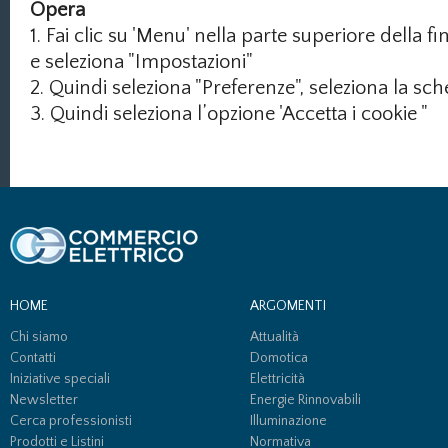
Opera
1. Fai clic su 'Menu' nella parte superiore della 
e seleziona "Impostazioni"
2. Quindi seleziona "Preferenze", seleziona la sc
3. Quindi seleziona l’opzione 'Accetta i cookie "
HOME
ARGOMENTI
Chi siamo
Attualità
Contatti
Domotica
Iniziative speciali
Elettricità
Newsletter
Energie Rinnovabili
Cerca professionisti
Illuminazione
Prodotti e Listini
Normativa