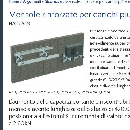
Home
»
Argomenti
»
Sicurezza
» Mensole rinforzate per carichi più ele
Mensole rinforzate per carichi più
14/04/2023
Le Mensole Saettate 
caratterizzate da una c
notevolmente superiore
precedenti della stessa
del vecchio binario 36
mensole saettate 45/4
con il binario di monta
binario verticale è co
grande (51,5/29,5/3,0m
cinque diverse lunghezz
420,0mm – 525,0mm – 630,0mm – 735,0mm – 840,0mm.
L'aumento della capacità portante è riscontrabile
mensola avente lunghezza dello sbalzo di 420,
posizionata all'estremità incrementa di valore 
a 2,60kN.