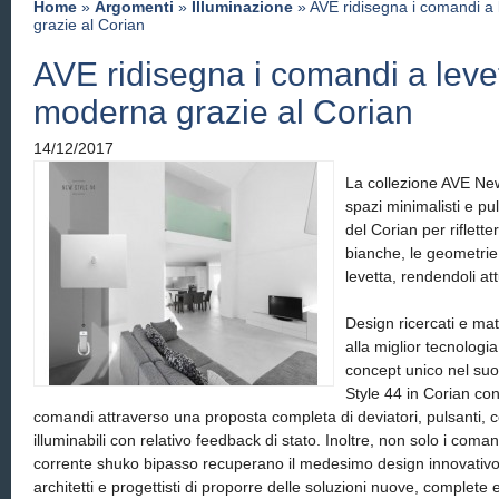
Home
»
Argomenti
»
Illuminazione
» AVE ridisegna i comandi a 
grazie al Corian
AVE ridisegna i comandi a levet
moderna grazie al Corian
14/12/2017
La collezione AVE New
spazi minimalisti e pulit
del Corian per riflette
bianche, le geometrie
levetta, rendendoli at
Design ricercati e mate
alla miglior tecnologi
concept unico nel su
Style 44 in Corian con
comandi attraverso una proposta completa di deviatori, pulsanti, c
illuminabili con relativo feedback di stato. Inoltre, non solo i com
corrente shuko bipasso recuperano il medesimo design innovativ
architetti e progettisti di proporre delle soluzioni nuove, complete